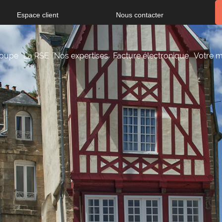
Espace client
Nous contacter
roupe
La RSE
Nos expertises
Facture électronique
Votre m