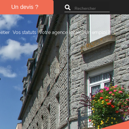
Search
Un devis ?
for:
étier
Vos statuts
Votre agence locale
Un emploi ?